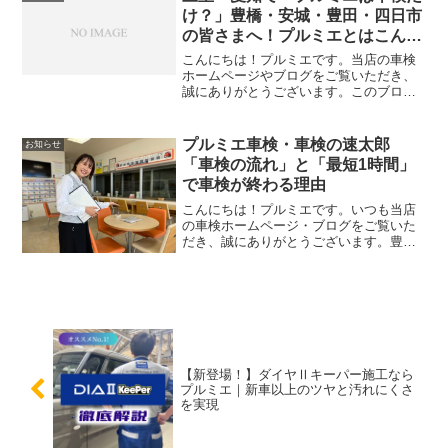
ただいている方の中には、...
け？」豊橋・安城・豊田・四日市
の皆さまへ！プルミエとはこんな
会社です！
こんにちは！プルミエです。当店の車検
ホームページやブログをご覧いただき、
誠にありがとうございます。このブログ
をご覧いただいている方の中には、「豊
橋・安城・豊田・四日市で車検を受けら
れるお店を探している」「豊橋・安城・
プルミエ車検・車検の速太郎
お知らせ
豊田・四日市で安心して任...
「車検の流れ」と「最短1時間」
で車検が終わる理由
こんにちは！プルミエです。いつも当店
の車検ホームページ・ブログをご覧いた
だき、誠にありがとうございます。豊
橋・安城・豊田・四日市で車検をご検討
中の方の中には、✅「できるだけ速く終
わらせたい」✅「代車なしでそのまま乗
って帰りたい」✅「でも、ち...
【新登場！】ダイヤⅡキーパー施工なら
プルミエ｜新車以上のツヤと汚れにくさ
を実現