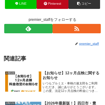
LINE
Pinterest
コピー
premier_staffをフォローする
premier_staff
関連記事
【お知らせ】12ヶ月点検に関する
お知らせ
お知らせ
いつもプルミエ・車検の速太郎をご利用
いただき、誠にありがとうございます。
この度、法定12ヶ月点検の料金につきま
して、諸般の事情により現状の価格を維
持することが難しい状況となりました。
そのため、誠に不本意ではございます
【2026年最新版！】四日市・豊
お知らせ