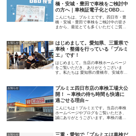
が、全店舗で令和9年1月...
橋・安城・豊田で車検をご検討中
の方へ｜車検証電子化とOBD検
査とは？
こんにちは、プルミエです。四日市・豊
橋・安城・豊田で車検をご検討中の皆さ
まから、最近とても多くいただくご質問
があります。車検証が電子化されたって
本当？電子車検証の取り扱いはどうすれ
ばいい？OBD検査とは何？OBDで車検に
はじめまして。愛知県、三重県で
お知らせ
通らないことはある？...
車検・整備を行っている「プルミ
エ」です！
はじめまして。当店の車検ホームページ
をご覧いただき、ありがとうございま
す。私たちは 愛知県の豊橋市、安城市、
豊田市、三重県の四日市市で車検・整備
を行っている整備工場です。このたび、
「車検をもっと分かりやすく、安心して
プルミエ四日市店の車検工場大公
お知らせ
受けていただきたい」とい...
開！ ～車検の待ち時間も快適に
過ごせる理由～
こんにちは！プルミエです。当店の車検
ホームページやブログをご覧いただき、
誠にありがとうございます。車検の速太
郎や、四日市店のプルミエ車検に少しで
もご興味を持っていただけていれば嬉し
く思います。さて。このブログをご覧い
三重・愛知で「プルミエは車検だ
お知らせ